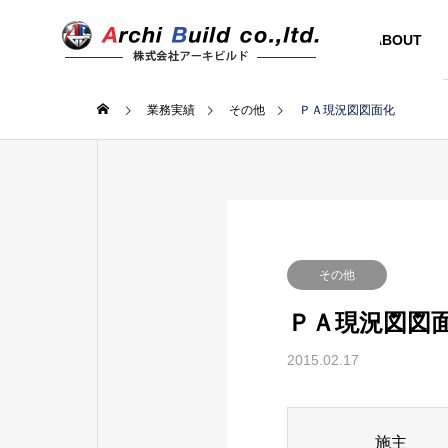
ABOUT
業務実績
その他
ＰＡ現況図図面化
その他
ＰＡ現況図図
2015.02.17
施主