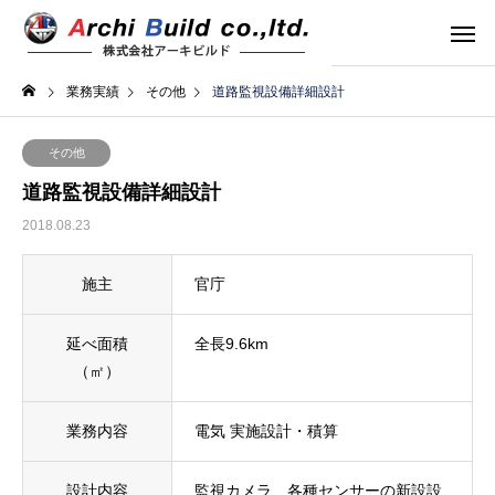
業務実績
その他
道路監視設備詳細設計
その他
道路監視設備詳細設計
2018.08.23
施主
官庁
延べ面積
全長9.6km
（㎡）
業務内容
電気 実施設計・積算
設計内容
監視カメラ、各種センサーの新設設