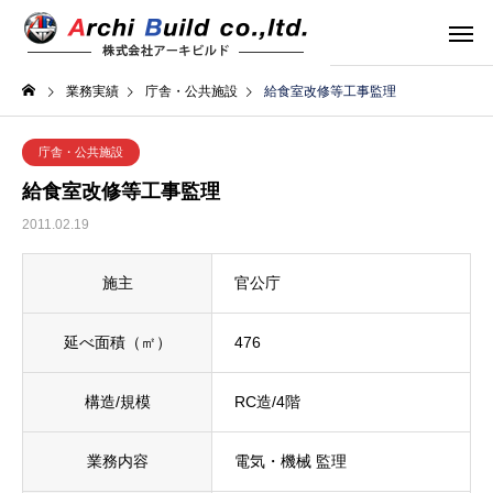
業務実績
庁舎・公共施設
給食室改修等工事監理
庁舎・公共施設
給食室改修等工事監理
2011.02.19
施主
官公庁
延べ面積（㎡）
476
構造/規模
RC造/4階
業務内容
電気・機械 監理