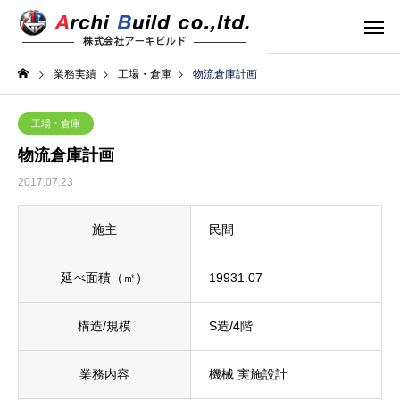
業務実績
工場・倉庫
物流倉庫計画
工場・倉庫
物流倉庫計画
2017.07.23
施主
民間
延べ面積（㎡）
19931.07
構造/規模
S造/4階
業務内容
機械 実施設計