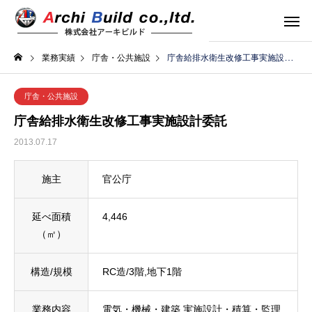
業務実績
庁舎・公共施設
庁舎給排水衛生改修工事実施設計委託
庁舎・公共施設
庁舎給排水衛生改修工事実施設計委託
2013.07.17
施主
官公庁
延べ面積
4,446
（㎡）
構造/規模
RC造/3階,地下1階
業務内容
電気・機械・建築 実施設計・積算・監理