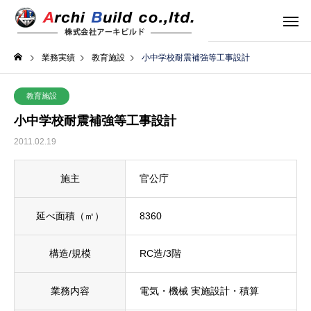
業務実績
教育施設
小中学校耐震補強等工事設計
教育施設
小中学校耐震補強等工事設計
2011.02.19
施主
官公庁
延べ面積（㎡）
8360
構造/規模
RC造/3階
業務内容
電気・機械 実施設計・積算