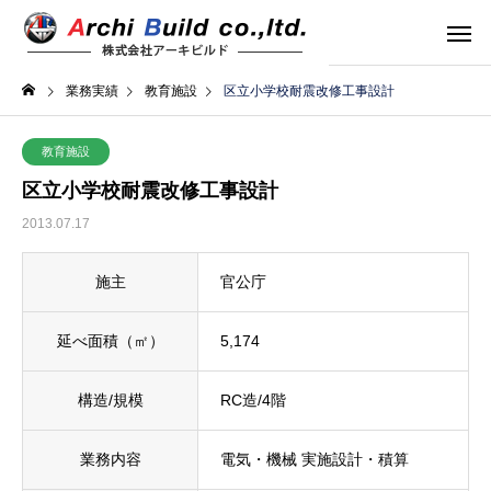
業務実績
教育施設
区立小学校耐震改修工事設計
教育施設
区立小学校耐震改修工事設計
2013.07.17
施主
官公庁
延べ面積（㎡）
5,174
構造/規模
RC造/4階
業務内容
電気・機械 実施設計・積算