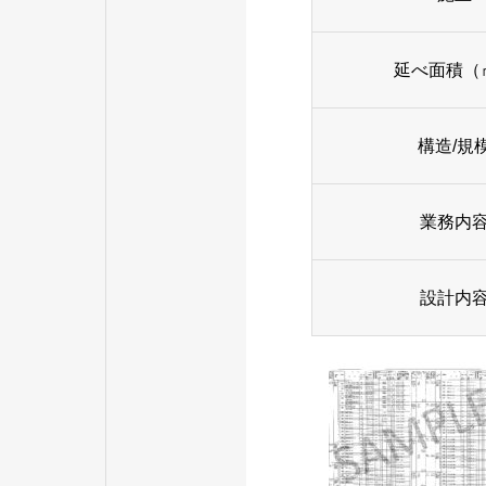
延べ面積（
構造/規
業務内
設計内