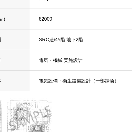
㎡）
82000
模
SRC造/45階,地下2階
容
電気・機械 実施設計
容
電気設備・衛生設備設計（一部請負）