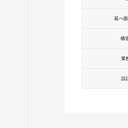
延べ面
構
業
設