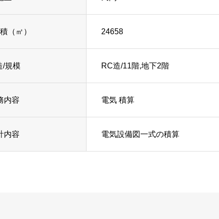
積（㎡）
24658
造/規模
RC造/11階,地下2階
務内容
電気 積算
計内容
電気設備図一式の積算