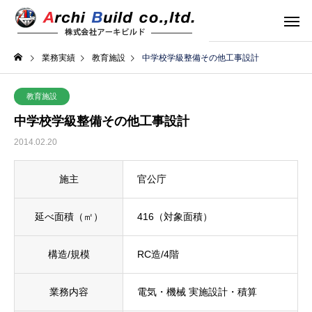
業務実績
教育施設
中学校学級整備その他工事設計
教育施設
中学校学級整備その他工事設計
2014.02.20
施主
官公庁
延べ面積（㎡）
416（対象面積）
構造/規模
RC造/4階
業務内容
電気・機械 実施設計・積算