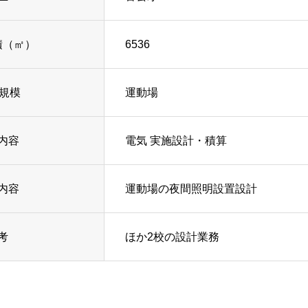
積（㎡）
6536
/規模
運動場
内容
電気 実施設計・積算
内容
運動場の夜間照明設置設計
考
ほか2校の設計業務