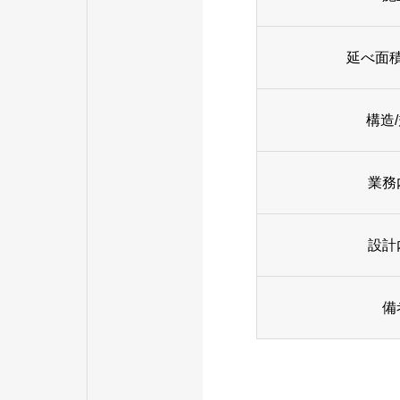
延べ面
構造
業務
設計
備