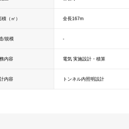
面積（㎡）
全長167m
造/規模
-
務内容
電気 実施設計・積算
計内容
トンネル内照明設計