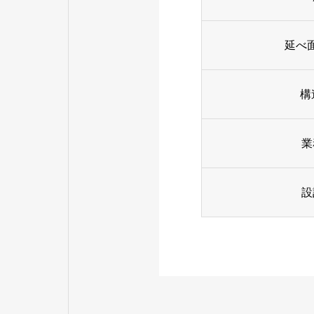
延べ
構
業
設