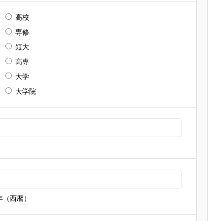
高校
専修
短大
高専
大学
大学院
年（西暦）