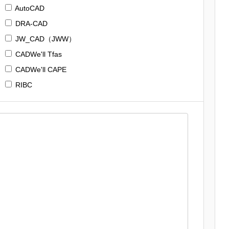
AutoCAD
DRA-CAD
JW_CAD（JWW）
CADWe'll Tfas
CADWe'll CAPE
RIBC